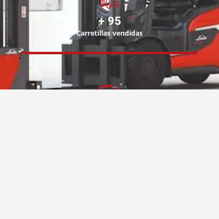
+
135
Carretillas vendidas
+
31
Equipo contrabalanceados vendidos