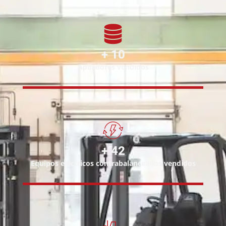
+
14
Apiladores vendidos
+
59
Equipos eléctricos contrabalanceados vendidos